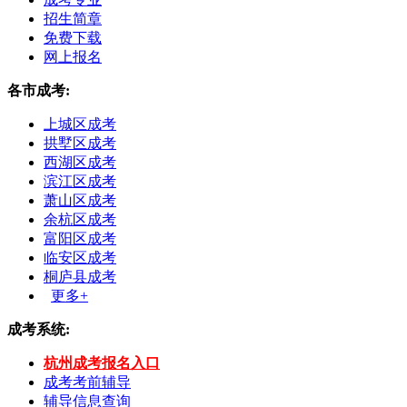
招生简章
免费下载
网上报名
各市成考:
上城区成考
拱墅区成考
西湖区成考
滨江区成考
萧山区成考
余杭区成考
富阳区成考
临安区成考
桐庐县成考
更多+
成考系统:
杭州成考报名入口
成考考前辅导
辅导信息查询