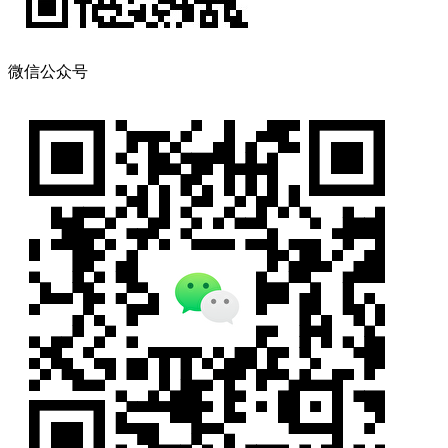
微信公众号