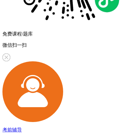
免费课程/题库
微信扫一扫
考前辅导