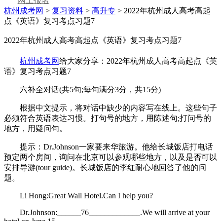
网上报名
杭州成考网
>
复习资料
>
高升专
> 2022年杭州成人高考高起
点《英语》复习考点习题7
2022年杭州成人高考高起点《英语》复习考点习题7
杭州成考网
给大家分享：2022年杭州成人高考高起点《英
语》复习考点习题7
六补全对话(共5句;每句满分3分，共15分)
根据中文提示，将对话中缺少的内容写在线上。这些句子
必须符合英语表达习惯。打句号的地方，用陈述句;打问号的
地方，用疑问句。
提示：Dr.Johnson一家要来华旅游。他给长城饭店打电话
预定两个房间，询问在北京可以参观哪些地方，以及是否可以
安排导游(tour guide)。长城饭店的李红耐心地回答了他的问
题。
Li Hong:Great Wall Hotel.Can I help you?
Dr.Johnson:______76_____________.We will arrive at your