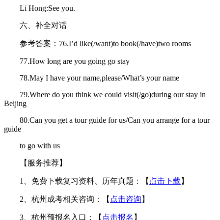
Li Hong:See you.
六、补全对话
参考答案：76.I’d like(/want)to book(/have)two rooms
77.How long are you going go stay
78.May I have your name,please/What’s your name
79.Where do you think we could visit(/go)during our stay in
Beijing
80.Can you get a tour guide for us/Can you arrange for a tour
guide
to go with us
【服务推荐】
1、免费下载复习资料、历年真题：【
点击下载
】
2、杭州成考相关咨询：【
点击咨询
】
3、杭州预报名入口：【
点击报名
】