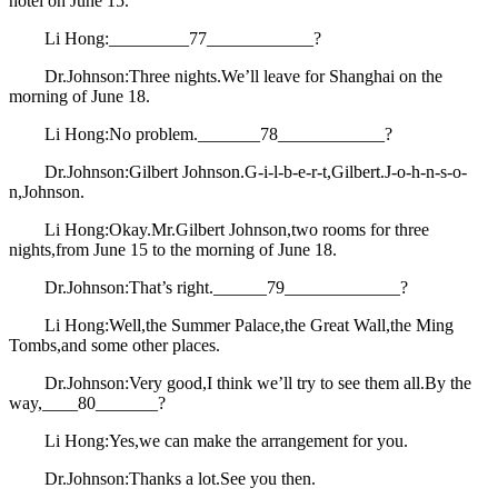
hotel on June 15.
Li Hong:_________77____________?
Dr.Johnson:Three nights.We’ll leave for Shanghai on the
morning of June 18.
Li Hong:No problem._______78____________?
Dr.Johnson:Gilbert Johnson.G-i-l-b-e-r-t,Gilbert.J-o-h-n-s-o-
n,Johnson.
Li Hong:Okay.Mr.Gilbert Johnson,two rooms for three
nights,from June 15 to the morning of June 18.
Dr.Johnson:That’s right.______79_____________?
Li Hong:Well,the Summer Palace,the Great Wall,the Ming
Tombs,and some other places.
Dr.Johnson:Very good,I think we’ll try to see them all.By the
way,____80_______?
Li Hong:Yes,we can make the arrangement for you.
Dr.Johnson:Thanks a lot.See you then.