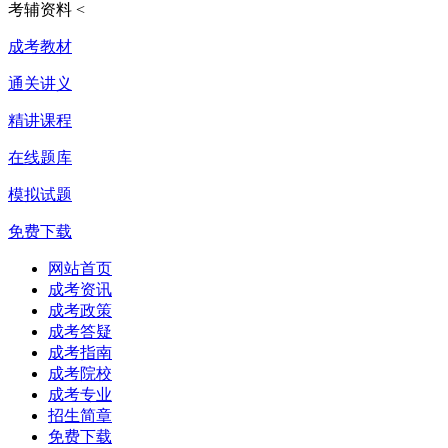
考辅资料
<
成考教材
通关讲义
精讲课程
在线题库
模拟试题
免费下载
网站首页
成考资讯
成考政策
成考答疑
成考指南
成考院校
成考专业
招生简章
免费下载