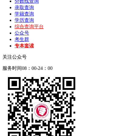
分数线查询
录取查询
学籍查询
学历查询
综合查询平台
公众号
考生群
专本套读
关注公众号
服务时间08：00-24：00