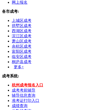
网上报名
各市成考:
上城区成考
拱墅区成考
西湖区成考
滨江区成考
萧山区成考
余杭区成考
富阳区成考
临安区成考
桐庐县成考
更多+
成考系统:
杭州成考报名入口
成考考前辅导
辅导信息查询
准考证打印入口
成绩查询