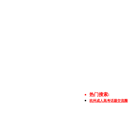
热门搜索:
杭州成人高考话题交流圈