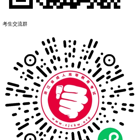
考生交流群